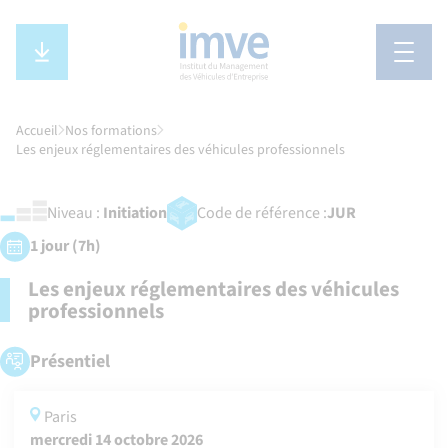
Aller
Aller
à
au
Ouvri
la
contenu
TÉLÉCHARGEZ
le
LE
navigation
principal
CATALOGUE
menu
principale
IMVE
Accueil
Nos formations
2026
Les enjeux réglementaires des véhicules professionnels
Niveau :
Initiation
Code de référence :
JUR
1 jour (7h)
Les enjeux réglementaires des véhicules
professionnels
Présentiel
Paris
mercredi 14 octobre 2026